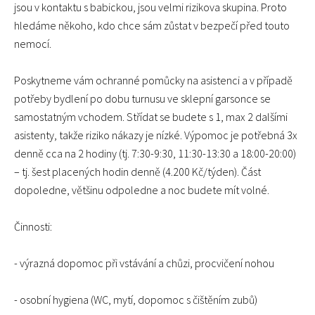
jsou v kontaktu s babickou, jsou velmi rizikova skupina. Proto
hledáme někoho, kdo chce sám zůstat v bezpečí před touto
nemocí.
Poskytneme vám ochranné pomůcky na asistenci a v případě
potřeby bydlení po dobu turnusu ve sklepní garsonce se
samostatným vchodem. Střídat se budete s 1, max 2 dalšími
asistenty, takže riziko nákazy je nízké. Výpomoc je potřebná 3x
denně cca na 2 hodiny (tj. 7:30-9:30, 11:30-13:30 a 18:00-20:00)
– tj. šest placených hodin denně (4.200 Kč/týden). Část
dopoledne, většinu odpoledne a noc budete mít volné.
Činnosti:
- výrazná dopomoc při vstávání a chůzi, procvičení nohou
- osobní hygiena (WC, mytí, dopomoc s čištěním zubů)