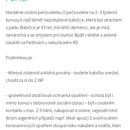
Hledáme osobní pečovatelku či pečovatele na 2- 3 týdenní
turnusy k naší téměř nepohyblivé babičce, která trpí strachem
z pádu. Babičce je 93 let, má lehčí demenci, ale je milá,
nenáročná a se smyslem pro humor. Bydlí v klidné a zelené
lokalitě na Petřinách v nekuřáckém RD.
Podmínkou je:
- tělesná zdatnost a klidná povaha – budete babičku zvedat,
chodit za ní do 2. NP
- spolehlivost dodržovat ochranná opatření - ochota být i
mimo turnus v dobrovolné sociální izolaci – být v osobním
kontaktu s max. 2-3 lidmi, nakupovat si online, nejezdit mhd
(krom urgentních případů: např. lékař apod.) S uvolňováním
koronavirových opatření stoupá riziko nakažení a rodiče, kteri